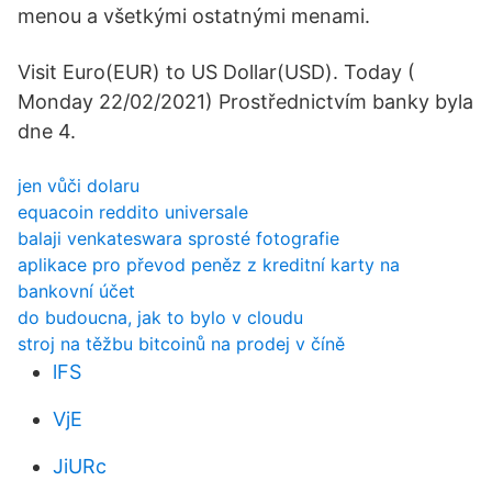
menou a všetkými ostatnými menami.
Visit Euro(EUR) to US Dollar(USD). Today (
Monday 22/02/2021) Prostřednictvím banky byla
dne 4.
jen vůči dolaru
equacoin reddito universale
balaji venkateswara sprosté fotografie
aplikace pro převod peněz z kreditní karty na
bankovní účet
do budoucna, jak to bylo v cloudu
stroj na těžbu bitcoinů na prodej v číně
lFS
VjE
JiURc