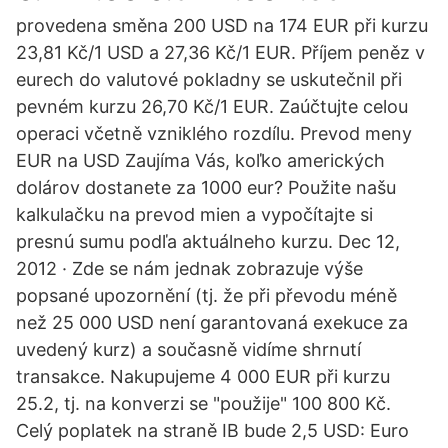
provedena směna 200 USD na 174 EUR při kurzu
23,81 Kč/1 USD a 27,36 Kč/1 EUR. Příjem peněz v
eurech do valutové pokladny se uskutečnil při
pevném kurzu 26,70 Kč/1 EUR. Zaúčtujte celou
operaci včetně vzniklého rozdílu. Prevod meny
EUR na USD Zaujíma Vás, koľko amerických
dolárov dostanete za 1000 eur? Použite našu
kalkulačku na prevod mien a vypočítajte si
presnú sumu podľa aktuálneho kurzu. Dec 12,
2012 · Zde se nám jednak zobrazuje výše
popsané upozornění (tj. že při převodu méně
než 25 000 USD není garantovaná exekuce za
uvedený kurz) a současně vidíme shrnutí
transakce. Nakupujeme 4 000 EUR při kurzu
25.2, tj. na konverzi se "použije" 100 800 Kč.
Celý poplatek na straně IB bude 2,5 USD: Euro