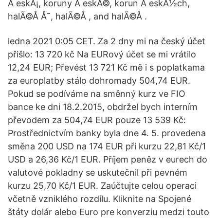
Ä eskÃ¡, koruny Ä eskÃ©, korun Ä eskÃ½ch,
halÃ©Å Å¯, halÃ©Å , and halÃ©Å .
ledna 2021 0:05 CET. Za 2 dny mi na český účet
přišlo: 13 720 kč Na EURový účet se mi vrátilo
12,24 EUR; Převést 13 721 Kč mě i s poplatkama
za europlatby stálo dohromady 504,74 EUR.
Pokud se podíváme na směnný kurz ve FIO
bance ke dni 18.2.2015, obdržel bych interním
převodem za 504,74 EUR pouze 13 539 Kč:
Prostřednictvím banky byla dne 4. 5. provedena
směna 200 USD na 174 EUR při kurzu 22,81 Kč/1
USD a 26,36 Kč/1 EUR. Příjem peněz v eurech do
valutové pokladny se uskutečnil při pevném
kurzu 25,70 Kč/1 EUR. Zaúčtujte celou operaci
včetně vzniklého rozdílu. Kliknite na Spojené
štáty dolár alebo Euro pre konverziu medzi touto