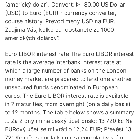
(americký dolar). Convert: ᐈ 180.00 US Dollar
(USD) to Euro (EUR) - currency converter,
course history. Prevod meny USD na EUR.
Zaujíma Vás, koľko eur dostanete za 1000
amerických dolárov?
Euro LIBOR interest rate The Euro LIBOR interest
rate is the average interbank interest rate at
which a large number of banks on the London
money market are prepared to lend one another
unsecured funds denominated in European
euros. The Euro LIBOR interest rate is available
in 7 maturities, from overnight (on a daily basis)
to 12 months. The table below shows a summary
… Za 2 dny mi na český účet přišlo: 13 720 kč Na
EURový účet se mi vrátilo 12,24 EUR; Převést 13
721 Kč mě i s poplatkama za europlatby stálo