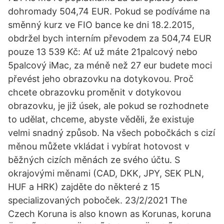
dohromady 504,74 EUR. Pokud se podíváme na
směnný kurz ve FIO bance ke dni 18.2.2015,
obdržel bych interním převodem za 504,74 EUR
pouze 13 539 Kč: Ať už máte 21palcový nebo
5palcový iMac, za méně než 27 eur budete moci
převést jeho obrazovku na dotykovou. Proč
chcete obrazovku proměnit v dotykovou
obrazovku, je již úsek, ale pokud se rozhodnete
to udělat, chceme, abyste věděli, že existuje
velmi snadný způsob. Na všech pobočkách s cizí
měnou můžete vkládat i vybírat hotovost v
běžných cizích měnách ze svého účtu. S
okrajovými měnami (CAD, DKK, JPY, SEK PLN,
HUF a HRK) zajděte do některé z 15
specializovaných poboček. 23/2/2021 The
Czech Koruna is also known as Korunas, koruna