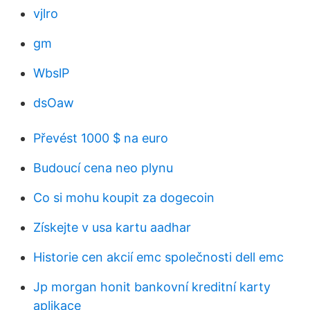
vjlro
gm
WbslP
dsOaw
Převést 1000 $ na euro
Budoucí cena neo plynu
Co si mohu koupit za dogecoin
Získejte v usa kartu aadhar
Historie cen akcií emc společnosti dell emc
Jp morgan honit bankovní kreditní karty
aplikace