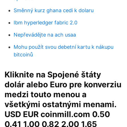
Směnný kurz ghana cedi k dolaru
Ibm hyperledger fabric 2.0
Nepřevádějte na ach usaa
Mohu použít svou debetní kartu k nákupu
bitcoinů
Kliknite na Spojené štáty
dolár alebo Euro pre konverziu
medzi touto menou a
všetkými ostatnými menami.
USD EUR coinmill.com 0.50
0.41 1.00 0.82 2.00 1.65