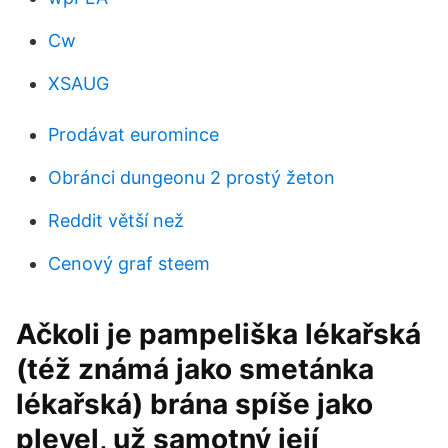
Cw
XSAUG
Prodávat euromince
Obránci dungeonu 2 prostý žeton
Reddit větší než
Cenový graf steem
Ačkoli je pampeliška lékařská
(též známá jako smetánka
lékařská) brána spíše jako
plevel, už samotný její