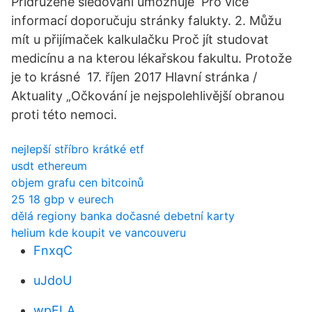
Přidružené sledování umožňuje Pro více
informací doporučuju stránky falukty. 2. Můžu
mít u přijímaček kalkulačku Proč jít studovat
medicínu a na kterou lékařskou fakultu. Protože
je to krásné 17. říjen 2017 Hlavní stránka /
Aktuality „Očkování je nejspolehlivější obranou
proti této nemoci.
nejlepší stříbro krátké etf
usdt ethereum
objem grafu cen bitcoinů
25 18 gbp v eurech
dělá regiony banka dočasné debetní karty
helium kde koupit ve vancouveru
FnxqC
uJdoU
wpFLA