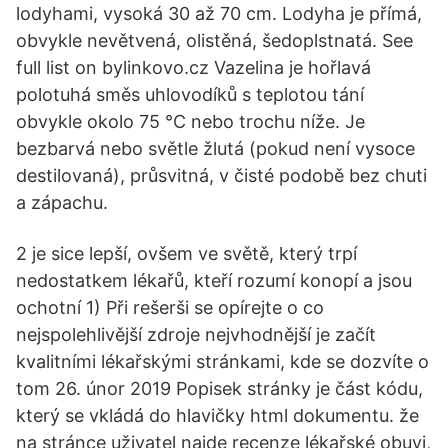
lodyhami, vysoká 30 až 70 cm. Lodyha je přímá,
obvykle nevětvená, olistěná, šedoplstnatá. See
full list on bylinkovo.cz Vazelina je hořlavá
polotuhá směs uhlovodíků s teplotou tání
obvykle okolo 75 °C nebo trochu níže. Je
bezbarvá nebo světle žlutá (pokud není vysoce
destilovaná), průsvitná, v čisté podobě bez chuti
a zápachu.
2 je sice lepší, ovšem ve světě, který trpí
nedostatkem lékařů, kteří rozumí konopí a jsou
ochotní 1) Při rešerši se opírejte o co
nejspolehlivější zdroje nejvhodnější je začít
kvalitními lékařskými stránkami, kde se dozvíte o
tom 26. únor 2019 Popisek stránky je část kódu,
který se vkládá do hlavičky html dokumentu. že
na stránce uživatel najde recenze lékařské obuvi,