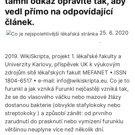
tamní odkaz opravíte tak, aby
vedl přímo na odpovídající
článek.
25. 6. 2020
.
2019. WikiSkripta, projekt 1. lékařské fakulty a
Univerzity Karlovy, příspěvek UK k výukovým
zdrojům sítě lékařských fakult MEFANET • ISSN
1804-6517 • e-mail: info@wikiskripta.eu. Co je to
furunkl a jak vzniká Furunkl nejčastěji vzniká tak,
že se do vlasového váčku nebo mazové žlázy
dostanou bakterie (obvykle stafylokoky nebo
streptokoky ) a způsobí zánět: od prvního
zarudnutí do prasknutí nebo vymizení furunklu
většinou neuplyne více než několik dní.