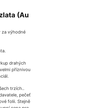
zlata (Au
ty za výhodné
ta.
výkup drahých
velmi příznivou
ciál.
ech trzích..
odavatele, pečeť
vé folii. Stejně
kupní cena pro