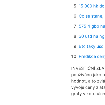
15 000 hk do
Co se stane, 
575 4 gbp na
30 usd na ng
Btc taky usd
Predikce cen
INVESTIČNÍ ZLATO
používáno jako p
hodnot, a to zvlá
vývoje ceny zlat
grafy v korunách,