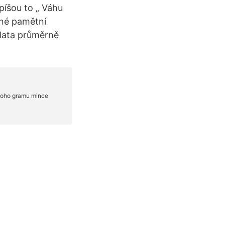
píšou to „ Váhu
bné pamětní
zlata průměrně