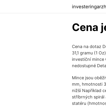
investeringarz
Cena 
Cena na dotaz Do
31,1 gramu (1 Oz
investiční mince
nedostupné Detai
Mince jsou oběži
mm, hmotnosti 31
nižší Například 
stříbrných spirá
statéru (hmotnos