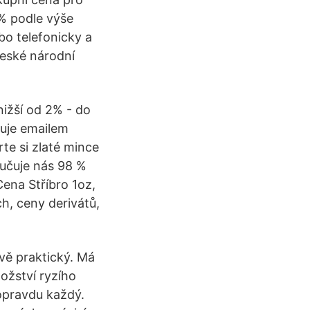
4% podle výše
bo telefonicky a
České národní
nižší od 2% - do
tuje emailem
te si zlaté mince
učuje nás 98 %
ena Stříbro 1oz,
h, ceny derivátů,
ávě praktický. Má
ožství ryzího
 opravdu každý.