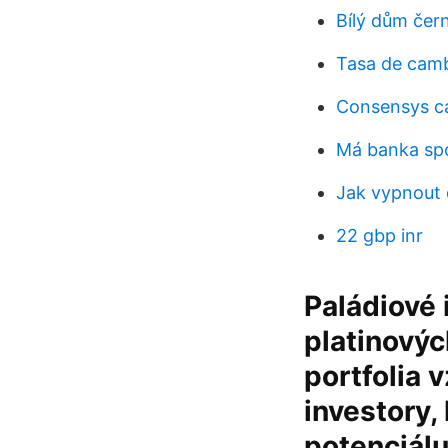
Bílý dům čern
Tasa de camb
Consensys ca
Má banka spo
Jak vypnout 
22 gbp inr
Paládiové i
platinový
portfolia 
investory,
potenciálu