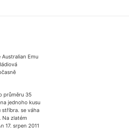
e Australian Emu
ládiová
Dočasně
 o průměru 35
cena jednoho kusu
 stříbra. se váha
. Na zlatém
n 17. srpen 2011