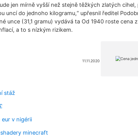
ude jen mírně vyšší než stejně těžkých zlatých cihel, 
u uncí do jednoho kilogramu,“ upřesnil ředitel Podo
né unce (31,1 gramu) vydává ta Od 1940 roste cena 
nflací, a to s nízkým rizikem.
11.11.2020
í stáž
£
 eur v nigérii
 shadery minecraft