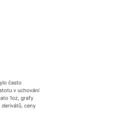
ylo často
istotu v uchování
ato 1oz, grafy
 derivátů, ceny