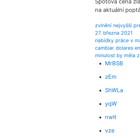
Spotová cena zla
na aktuální popt
zvlnění nejvyšší p
27. března 2021
nabídky práce v ma
cambiar dolares en
minulost by měla 
MrBSB
zEm
ShWLa
yqW
nwlt
vze