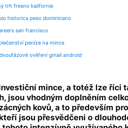
ý trh fresno kalifornie
io historica peso dominicano
reers san francisco
lečenství peníze na mince
dvoufázové ověření gmail android
nvestiční mince, a totéž lze říci 
ch, jsou vhodným doplněním celk
vzácných kovů, a to především pro
 kteří jsou přesvědčeni o dlouh
 tohoto intenzívně využívaného 