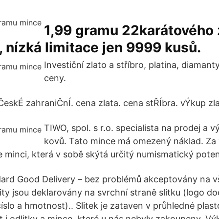
1,99 gramu 22karátového 
 nízká limitace jen 9999 kusů.
Investiční zlato a stříbro, platina, diaman
ceny.
ČeskÉ zahraniČnÍ. cena zlata. cena stŘÍbra. vÝkup zla
TIWO, spol. s r.o. specialista na prodej a 
kovů. Tato mince má omezený náklad. Za 
e minci, která v sobě skýtá určitý numismatický poten
rd Good Delivery – bez problémů akceptovány na vš
ty jsou deklarovány na svrchní straně slitku (logo d
číslo a hmotnost).. Slitek je zataven v průhledné plasto
t i odlitky a mince, které u nás nebyly zakoupeny. Vý