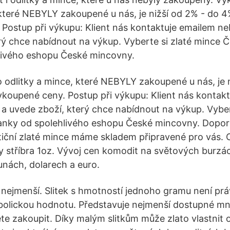
 které NEBYLY zakoupené u nás, je nižší od 2% - do 
Postup při výkupu: Klient nás kontaktuje emailem ne
rý chce nabídnout na výkup. Vyberte si zlaté mince 
livého eshopu České mincovny.
 odlitky a mince, které NEBYLY zakoupené u nás, je 
koupené ceny. Postup při výkupu: Klient nás kontak
 a uvede zboží, který chce nabídnout na výkup. Vyber
anky od spolehlivého eshopu České mincovny. Dopor
tiční zlaté mince máme skladem připravené pro vás. C
y stříbra 1oz. Vývoj cen komodit na světových burzác
unách, dolarech a euro.
Ta nejmenší. Slitek s hmotností jednoho gramu není pr
olickou hodnotu. Představuje nejmenší dostupné mn
ete zakoupit. Díky malým slitkům může zlato vlastnit