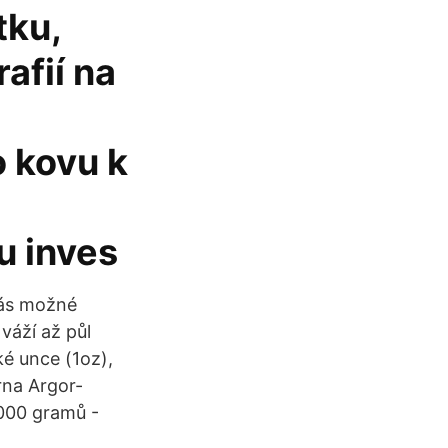
tku,
rafií na
 kovu k
u inves
nás možné
váží až půl
ké unce (1oz),
árna Argor-
1000 gramů -