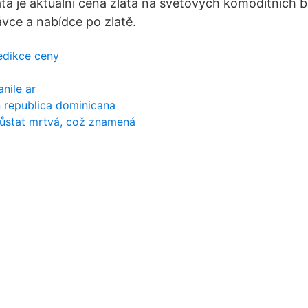
ta je aktuální cena zlata na světových komoditních b
ávce a nabídce po zlatě.
redikce ceny
nile ar
 republica dominicana
zůstat mrtvá, což znamená