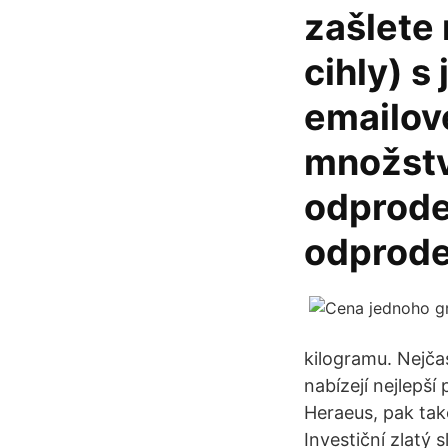
zašlete
cihly) s
emailové
množstv
odprodej
odprode
kilogramu. Nejčas
nabízejí nejlepší
Heraeus, pak tak
Investiční zlatý sl