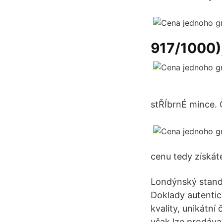
917/1000),
stŘÍbrnÉ mince. 
cenu tedy získát
Londýnský standa
Doklady autentici
kvality, unikátní 
však lze prodáva