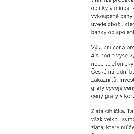
odlitky a mince,
vykoupené ceny. 
uvede zboží, kte
banky od spoleh
Výkupní cena pro
4% podle výše vy
nebo telefonicky
České národní b
zákazníků. Inves
grafy vývoje cen
ceny grafy v kor
Zlatá cihlička. 
však velkou symb
zlata, které můž