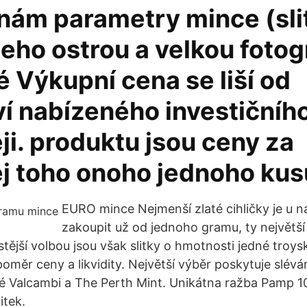
 nám parametry mince (sli
 jeho ostrou a velkou fotog
 Výkupní cena se liší od
í nabízeného investičního
i. produktu jsou ceny za
j toho onoho jednoho kus
EURO mince Nejmenší zlaté cihličky je u 
zakoupit už od jednoho gramu, ty největší 
tější volbou jsou však slitky o hmotnosti jedné troys
 poměr ceny a likvidity. Největší výběr poskytuje slév
é Valcambi a The Perth Mint. Unikátna ražba Pamp 
itek.