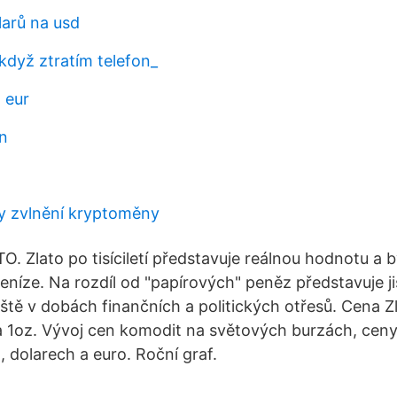
larů na usd
když ztratím telefon_
 eur
n
y zvlnění kryptoměny
. Zlato po tisíciletí představuje reálnou hodnotu a b
eníze. Na rozdíl od "papírových" peněz představuje j
ště v dobách finančních a politických otřesů. Cena Zl
a 1oz. Vývoj cen komodit na světových burzách, ceny
 dolarech a euro. Roční graf.