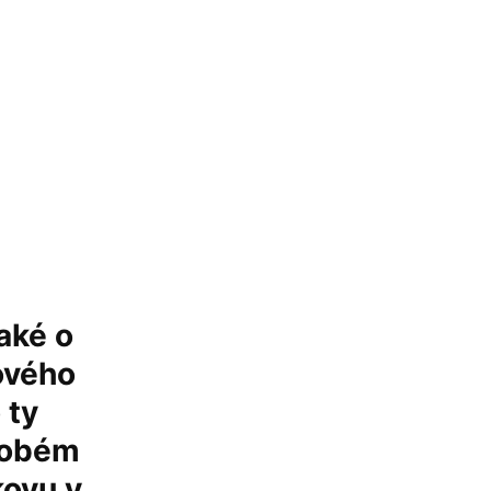
také o
ového
 ty
odobém
kovu v