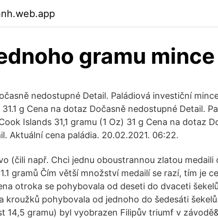
hnh.web.app
jednoho gramu mince
časně nedostupné Detail. Paládiová investiční minc
) 31.1 g Cena na dotaz Dočasně nedostupné Detail. Pa
 Cook Islands 31,1 gramu (1 Oz) 31 g Cena na dotaz 
l. Aktuální cena paládia. 20.02.2021. 06:22.
vo (čili např. Chci jednu oboustrannou zlatou medaili
.1 gramů Čím větší množství medailí se razí, tím je 
cena otroka se pohybovala od deseti do dvaceti šekelů
l a kroužků pohybovala od jednoho do šedesáti šekelů
t 14,5 gramu) byl vyobrazen Filipův triumf v závodě&