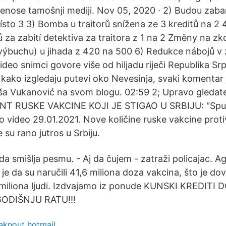
enose tamošnji mediji. Nov 05, 2020 · 2) Budou zab
sto 3 3) Bomba u traitorů snížena ze 3 kreditů na 2 
 za zabití detektiva za traitora z 1 na 2 Změny na zk
výbuchu) u jihada z 420 na 500 6) Redukce nábojů v
 video snimci govore više od hiljadu riječi Republika S
 kako izgledaju putevi oko Nevesinja, svaki komentar 
jša Vukanović na svom blogu. 02:59 2; Upravo gled
T RUSKE VAKCINE KOJI JE STIGAO U SRBIJU: "Sput
fo video 29.01.2021. Nove količine ruske vakcine prot
e su rano jutros u Srbiju.
a smi­šlja pe­smu. - Aj da ču­jem - za­tra­ži po­li­ca­jac.
je da su naručili 41,6 miliona doza vakcina, što je do
 miliona ljudi. Izdvajamo iz ponude KUNSKI KREDITI
ODIŠNJU RATU!!!
seknout hotmail