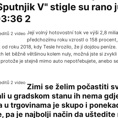
Sputnjik V" stigle su rano 
03:36 2
Její volný hotovostní tok ve výši 2,8 mili
předchozímu roku vzrostl o 158 procent,
od roku 2018, kdy Tesle hrozilo, že jí dojdou peníze. 
 let běžně většinou kolem nuly, možná jste si zvykli
 protože je stejně mimo auto nepotřebujete, anebo s
Zimi se želim počastiti s
li u gradskom stanu ih nema gdj
 a u trgovinama je skupo i ponek
e, pa je najbolji način da uštedit