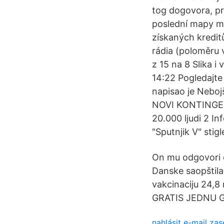
tog dogovora, pr
poslední mapy mí
získaných kreditů
rádia (poloměru 
z 15 na 8 Slika i
14:22 Pogledajte
napisao je Nebo
NOVI KONTINGEN
20.000 ljudi 2 In
"Sputnjik V" stigl
On mu od­go­vo­ri d
Danske saopštila 
vakcinaciju 24,8
GRATIS JEDNU G
nahlásit e-mail za