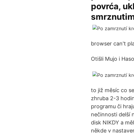
povrća, uk
smrznutim
browser can't pla
Oti­šli Mu­jo i Ha­s
to již měsíc co
zhruba 2-3 hodin
programu či hraj
nečinnosti delší
disk NIKDY a měl
někde v nastaven