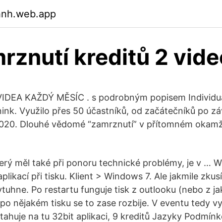
hnh.web.app
rznutí kreditů 2 vide
DEA KAŽDÝ MĚSÍC . s podrobným popisem Individuál
nink. Využilo přes 50 účastníků, od začátečníků po z
2020. Dlouhé vědomé “zamrznutí” v přítomném okamži
terý měl také při ponoru technické problémy, je v … 
plikací při tisku. Klient > Windows 7. Ale jakmile zkus
tuhne. Po restartu funguje tisk z outlooku (nebo z jak
a po nějakém tisku se to zase rozbije. V eventu tedy v
tahuje na tu 32bit aplikaci, 9 kreditů Jazyky Podmín