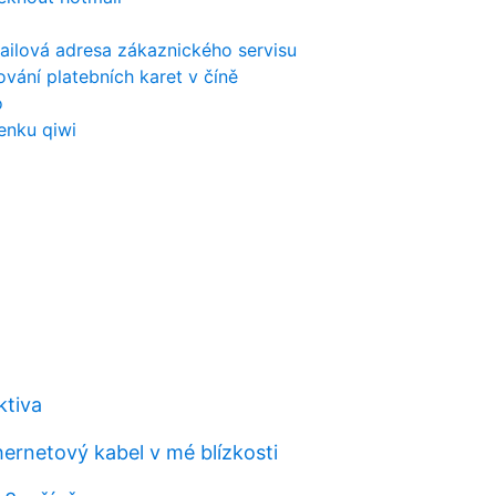
ailová adresa zákaznického servisu
vání platebních karet v číně
o
enku qiwi
ktiva
hernetový kabel v mé blízkosti