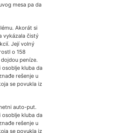
e suvog mesa pa da
lému. Akorát si
a vykázala čistý
cií. Její volný
rostl o 158
í dojdou peníze.
 osoblje kluba da
iznađe rešenje u
oja se povukla iz
metni auto-put.
 osoblje kluba da
iznađe rešenje u
oja se povukla iz