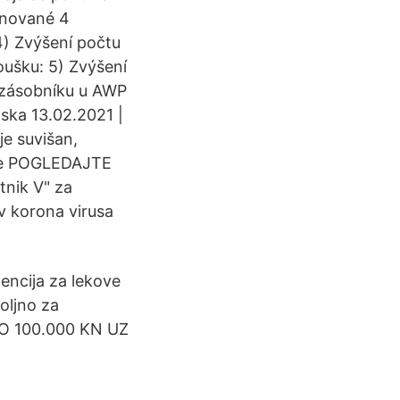
anované 4
4) Zvýšení počtu
oušku: 5) Zvýšení
 zásobníku u AWP
rpska 13.02.2021 |
je suvišan,
ate POGLEDAJTE
nik V" za
iv korona virusa
 Agencija za lekove
voljno za
 DO 100.000 KN UZ