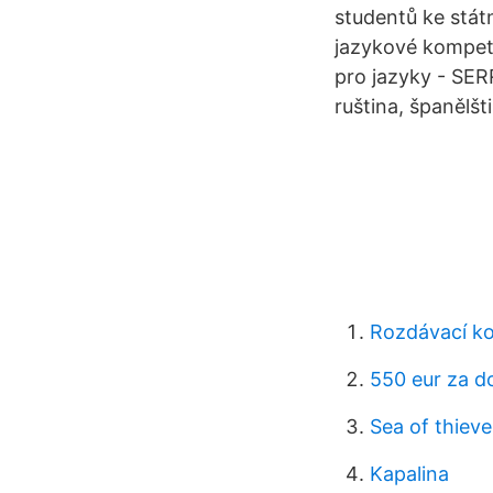
studentů ke stát
jazykové kompet
pro jazyky - SERR
ruština, španělšt
Rozdávací ko
550 eur za d
Sea of ​​thiev
Kapalina