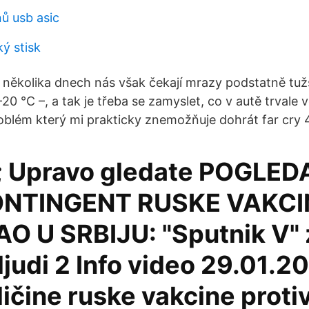
ů usb asic
ký stisk
 několika dnech nás však čekají mrazy podstatně tužš
0 °C –, a tak je třeba se zamyslet, co v autě trvale voz
lém který mi prakticky znemožňuje dohrát far cry 
; Upravo gledate POGLE
ONTINGENT RUSKE VAKCI
AO U SRBIJU: "Sputnik V" 
judi 2 Info video 29.01.20
ičine ruske vakcine proti