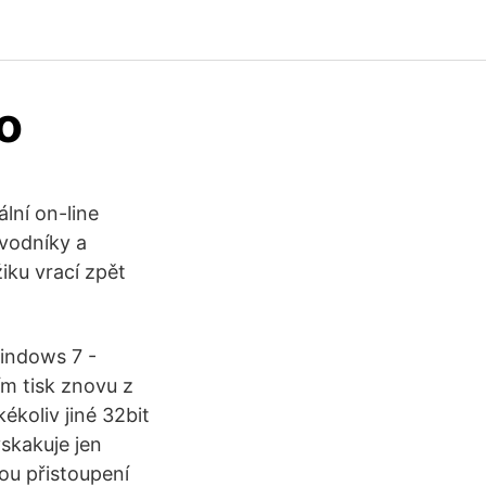
o
ní on-line
ávodníky a
ku vrací zpět
Windows 7 -
ím tisk znovu z
ékoliv jiné 32bit
yskakuje jen
kou přistoupení