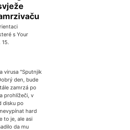
 svježe
zamrzivaču
rientaci
teré s Your
 15.
a virusa "Sputnjik
2 Dobrý den, bude
tále zamrzá po
 prohlížeči, v
d disku po
 nevypínat hard
to je, ale asi
sadilo da mu