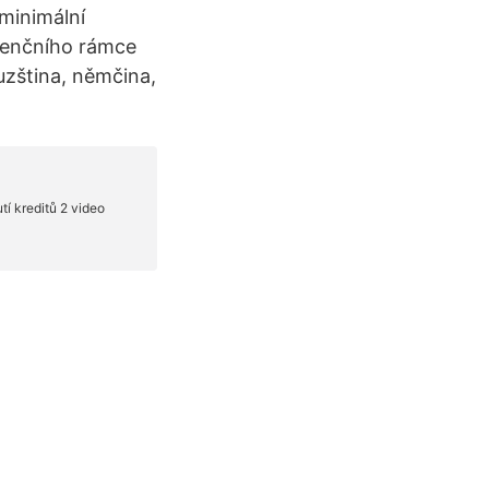
minimální
renčního rámce
uzština, němčina,