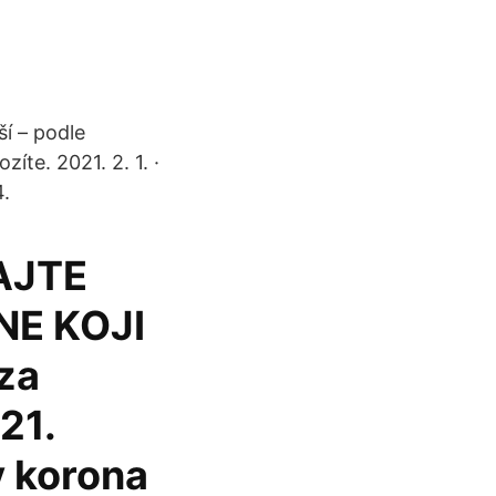
í – podle
íte. 2021. 2. 1. ·
4.
DAJTE
NE KOJI
za
21.
v korona