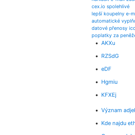
cex.io spolehlivé
lepší koupelny e-m
automatické vyplňo
datové přenosy ic
poplatky za peněž
AKXu
RZSdG
eDF
Hgmiu
KFXEj
Význam adje
Kde najdu et