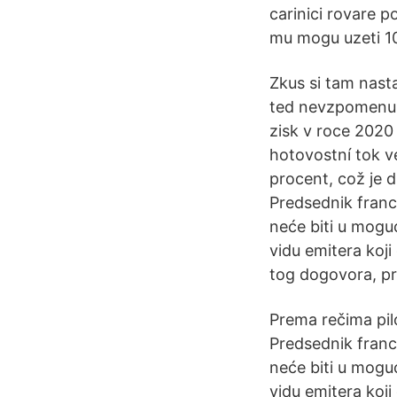
carinici rovare p
mu mogu uzeti 10
Zkus si tam nast
ted nevzpomenu, 
zisk v roce 2020 v
hotovostní tok v
procent, což je d
Predsednik franc
neće biti u mogu
vidu emitera koji
tog dogovora, pr
Prema rečima pilo
Predsednik franc
neće biti u mogu
vidu emitera koji