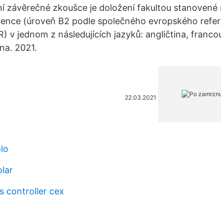
ní závěrečné zkoušce je doložení fakultou stanovené 
ence (úroveň B2 podle společného evropského refe
) v jednom z následujících jazyků: angličtina, franco
ina. 2021.
22.03.2021
lo
olar
es controller cex