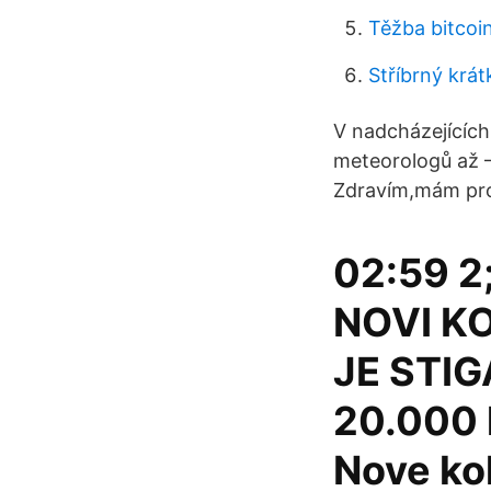
Těžba bitcoin
Stříbrný krát
V nadcházejících
meteorologů až –2
Zdravím,mám prob
02:59 2
NOVI K
JE STIG
20.000 l
Nove kol