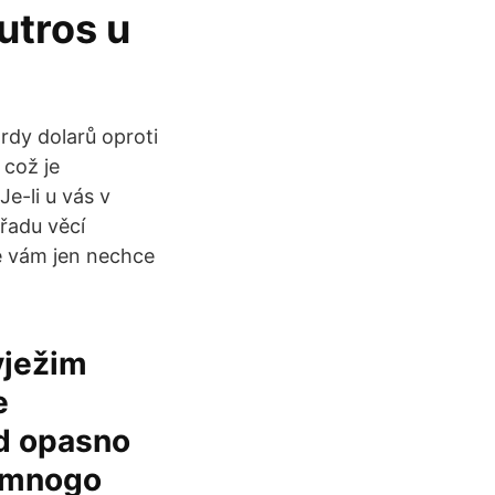
jutros u
ardy dolarů oproti
 což je
Je-li u vás v
 řadu věcí
e vám jen nechce
vježim
e
ad opasno
e mnogo