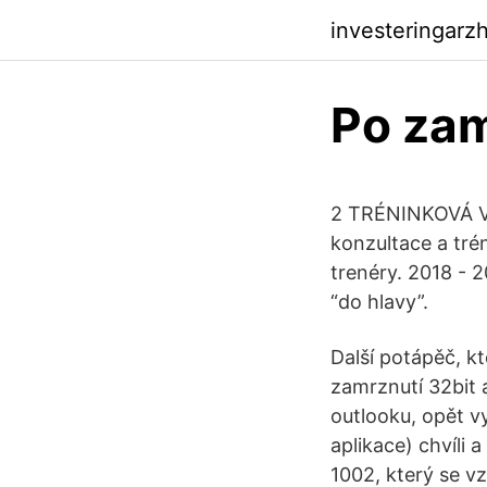
investeringarz
Po zam
2 TRÉNINKOVÁ VI
konzultace a tré
trenéry. 2018 - 
“do hlavy”.
Další potápěč, k
zamrznutí 32bit a
outlooku, opět vy
aplikace) chvíli 
1002, který se vz