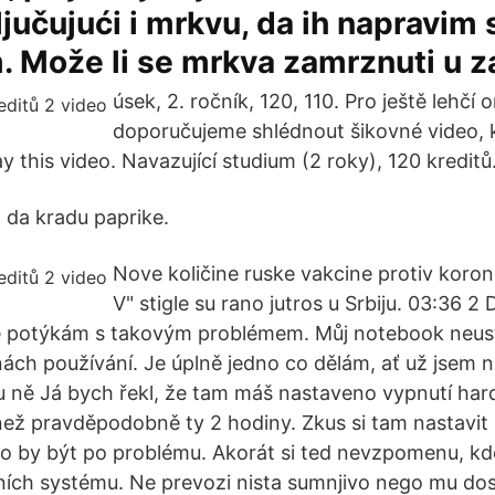
ljučujući i mrkvu, da ih napravim
. Može li se mrkva zamrznuti u 
úsek, 2. ročník, 120, 110. Pro ještě lehčí o
doporučujeme shlédnout šikovné video, k
y this video. Navazující studium (2 roky), 120 kreditů.
o da kra­du pa­pri­ke.
Nove količine ruske vakcine protiv koron
V" stigle su rano jutros u Srbiju. 03:36 
 se potýkám s takovým problémem. Můj notebook neus
ách používání. Je úplně jedno co dělám, ať už jsem na
u ně Já bych řekl, že tam máš nastaveno vypnutí har
 než pravděpodobně ty 2 hodiny. Zkus si tam nastavit
o by být po problému. Akorát si ted nevzpomenu, kde 
ích systému. Ne prevozi nista sumnjivo nego mu do