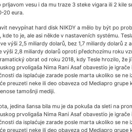
o prljavom vesu i da mu traze 3 steke vigara ili 2 kil
-20 eura.
avit nevypínat hard disk NIKDY a mělo by být po prob
kde to je, ale asi někde v nastaveních systému. Tesl
e výši 2,5 miliardy dolarů, bez 1,7 miliardy dolarů z ak
e výši 2,8 miliardy dolarů oproti předchozímu roku vz
ramatický obrat od roku 2018, kdy Tesle hrozilo, že j
uskog prvoligaša Nima Rani Asaf obavestio je igrače i
ćnosti da isplaćuje zarade posle marta ukoliko se ne 
 će preuzeti neke ili deo obaveza od Mediapro grupe k
enose tamošnji mediji.
ta, jedina šansa bila mu je da pokuša da sleti na pro
uskog prvoligaša Nima Rani Asaf obavestio je igrače i
ćnosti da isplaćuje zarade posle marta ukoliko se ne 
 će preuzeti neke ili deo obaveza od Mediapro grupe k