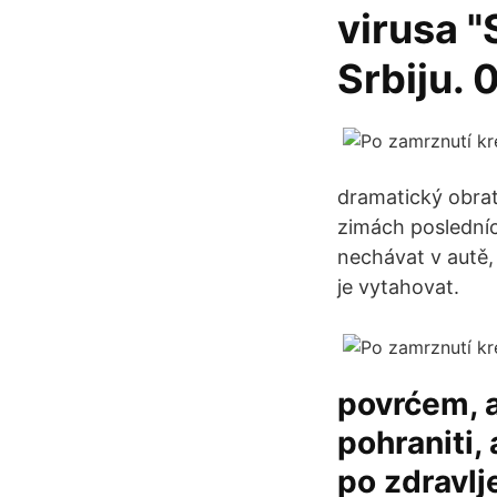
virusa "
Srbiju. 
dramatický obrat 
zimách posledních
nechávat v autě,
je vytahovat.
povrćem, a
pohraniti,
po zdravlj