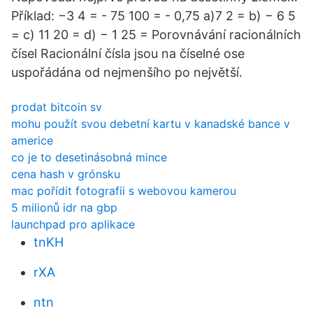
Příklad: −3 4 = - 75 100 = - 0,75 a)7 2 = b) − 6 5
= c) 11 20 = d) − 1 25 = Porovnávání racionálních
čísel Racionální čísla jsou na číselné ose
uspořádána od nejmenšího po největší.
prodat bitcoin sv
mohu použít svou debetní kartu v kanadské bance v
americe
co je to desetinásobná mince
cena hash v grónsku
mac pořídit fotografii s webovou kamerou
5 milionů idr na gbp
launchpad pro aplikace
tnKH
rXA
ntn