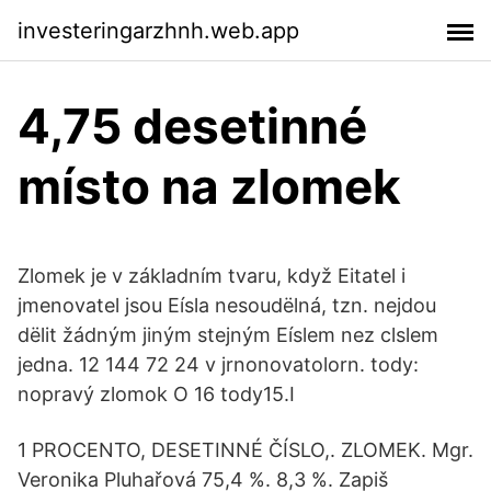
investeringarzhnh.web.app
4,75 desetinné
místo na zlomek
Zlomek je v základním tvaru, když Eitatel i
jmenovatel jsou Eísla nesoudëlná, tzn. nejdou
dëlit žádným jiným stejným Eíslem nez clslem
jedna. 12 144 72 24 v jrnonovatolorn. tody:
nopravý zlomok O 16 tody15.I
1 PROCENTO, DESETINNÉ ČÍSLO,. ZLOMEK. Mgr.
Veronika Pluhařová 75,4 %. 8,3 %. Zapiš