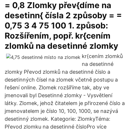
= 0,8 Zlomky přev{díme na
desetinn{ čísla 2 způsoby = =
0,75 3 4 75 100 1. způsob:
Rozšířením, popř. kr{cením
zlomků na desetinné zlomky
kr{cením zlomků
na desetinné
zlomky Převod zlomků na desetinné číslo a
desetinných čísel na zlomek včetně postupu a
řešení online. Zlomek rozšíříme tak, aby ve
jmenovali byl Desetinné zlomky - Vysvětlení
látky. Zlomek, jehož čitatelem je přirozené číslo a
jmenovatelem je číslo 10, 100, 1000, se nazývá
desetinný zlomek. Kategorie: ZlomkyTéma:
Převod zlomku na desetinné čísloPro více