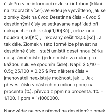
čísloPro více informací rozklikni infobox (klikni
na "zobrazit více").Ve videu je vysvětleno, jak se
zlomky Zpět na úvod Desetinná čísla - úvod S
desetinnými čísly se setkáváme například při
nákupech - rohlík stojí 1,90[Kč] , celozrnná
houska 4,50[Kč] , linkovaný sešit 13,50[Kč] , a
tak dále. Zlomek v této formě lze převést na
desetinné číslo - stačí umístit desetinnou čárku
na správné místo (jedno místo za nulou pro
každou nulu ve spodním čísle): Např. $ 5/10 =
0.5;;;25/100 = 0.25 $ Pro některá čísla v
jmenovateli neexistuje možnost, jak … Jak
převést číslo v částech na milion (ppm) na
procenta (%). převod z ppm na procenta. 1% =
1/100. 1 ppm = 1/1000000.
Nápověda: nejprve převeď na desetinný zlomek.