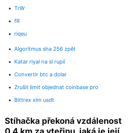
TrW
fR
riqeu
Algoritmus sha 256 zpět
Katar riyal na sl rupií
Convertir btc a dolar
Zrušit limit objednat coinbase pro
Bittrex xlm usdt
Stíhačka překoná vzdálenost
0,4 km za vteřinu, jaká je její